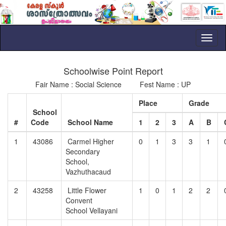
Toggl
naviga
Schoolwise Point Report
Fair Name : Social Science Fest Name : UP
Place
Grade
School
#
Code
School Name
1
2
3
A
B
1
43086
Carmel Higher
0
1
3
3
1
Secondary
School,
Vazhuthacaud
2
43258
Little Flower
1
0
1
2
2
Convent
School Vellayani