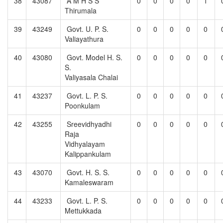
38
43087
A M H S S
0
0
0
0
1
Thirumala
39
43249
Govt. U. P. S.
0
0
0
0
0
Valiayathura
40
43080
Govt. Model H. S.
0
0
0
0
0
S.
Valiyasala Chalai
41
43237
Govt. L. P. S.
0
0
0
0
0
Poonkulam
42
43255
Sreevidhyadhi
0
0
0
0
0
Raja
Vidhyalayam
Kalippankulam
43
43070
Govt. H. S. S.
0
0
0
0
0
Kamaleswaram
44
43233
Govt. L. P. S.
0
0
0
0
0
Mettukkada