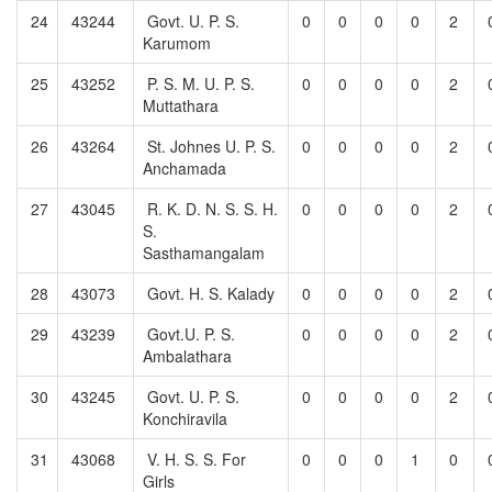
24
43244
Govt. U. P. S.
0
0
0
0
2
Karumom
25
43252
P. S. M. U. P. S.
0
0
0
0
2
Muttathara
26
43264
St. Johnes U. P. S.
0
0
0
0
2
Anchamada
27
43045
R. K. D. N. S. S. H.
0
0
0
0
2
S.
Sasthamangalam
28
43073
Govt. H. S. Kalady
0
0
0
0
2
29
43239
Govt.U. P. S.
0
0
0
0
2
Ambalathara
30
43245
Govt. U. P. S.
0
0
0
0
2
Konchiravila
31
43068
V. H. S. S. For
0
0
0
1
0
Girls