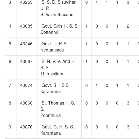
3
43253
S. S. D. Sisuvihar
0
1
1
1
3
U. P.
S. Vazhuthacaud
4
43085
Govt. Girls H. S. S.
1
0
0
1
2
Cottonhill
5
43246
Govt. U. P. S.
1
0
0
1
1
Nedumcadu
6
43067
B. N. V. V. And H.
1
0
0
1
1
S. S.
Thiruvallom
7
43074
Govt. B H S S
0
1
0
1
1
Karamana
8
43066
St. Thomas H. S.
0
0
0
0
3
S.
Poonthura
9
43076
Govt. G. H. S. S.
0
0
0
0
3
Karamana