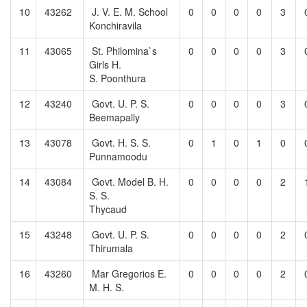
10
43262
J. V. E. M. School
0
0
0
0
3
Konchiravila
11
43065
St. Philomina`s
0
0
0
0
3
Girls H.
S. Poonthura
12
43240
Govt. U. P. S.
0
0
0
0
3
Beemapally
13
43078
Govt. H. S. S.
0
1
0
1
0
Punnamoodu
14
43084
Govt. Model B. H.
0
0
0
0
2
S. S.
Thycaud
15
43248
Govt. U. P. S.
0
0
0
0
2
Thirumala
16
43260
Mar Gregorios E.
0
0
0
0
2
M. H. S.