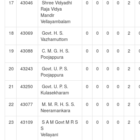
17
43046
Shree Vidyadhi
0
0
0
0
2
Raja Vidya
Mandir
Vellayambalam
18
43069
Govt. H. S.
0
0
0
0
2
Vazhamuttom
19
43088
C. M. G. H. S.
0
0
0
0
2
Poojappura
20
43243
Govt. U. P. S.
0
0
0
0
2
Poojappura
21
43250
Govt. U. P. S.
0
0
0
0
2
Kulasekharam
22
43077
M. M. R. H. S. S.
0
0
0
0
2
Neeramankara
23
43109
S A M Govt M R S
0
0
0
0
2
S
Vellayani