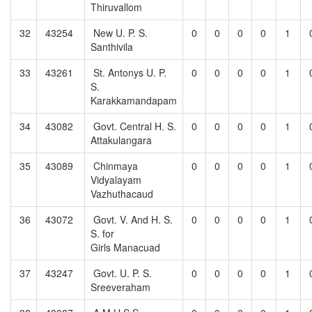
Thiruvallom
32
43254
New U. P. S.
0
0
0
0
1
Santhivila
33
43261
St. Antonys U. P.
0
0
0
0
1
S.
Karakkamandapam
34
43082
Govt. Central H. S.
0
0
0
0
1
Attakulangara
35
43089
Chinmaya
0
0
0
0
1
Vidyalayam
Vazhuthacaud
36
43072
Govt. V. And H. S.
0
0
0
0
1
S. for
Girls Manacuad
37
43247
Govt. U. P. S.
0
0
0
0
1
Sreeveraham