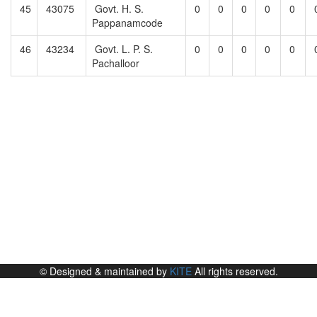
45
43075
Govt. H. S.
0
0
0
0
0
Pappanamcode
46
43234
Govt. L. P. S.
0
0
0
0
0
Pachalloor
© Designed & maintained by
KITE
All rights reserved.