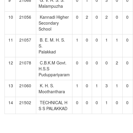
Malampuzha
10
21056
Kannadi Higher
0
2
0
2
0
0
Secondary
School
11
21057
B. E. M. H. S.
1
0
0
1
1
0
S.
Palakkad
12
21078
C.B.K.M Govt.
0
0
0
0
2
0
H.S.S
Puduppariyaram
13
21060
K. H. S.
1
0
1
3
1
0
Moothanthara
14
21502
TECHNICAL H
0
0
0
1
0
0
S S PALAKKAD