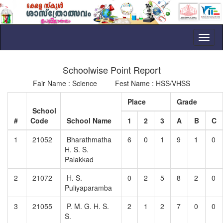
Toggl
naviga
Schoolwise Point Report
Fair Name : Science Fest Name : HSS/VHSS
Place
Grade
School
#
Code
School Name
1
2
3
A
B
C
1
21052
Bharathmatha
6
0
1
9
1
0
H. S. S.
Palakkad
2
21072
H. S.
0
2
5
8
2
0
Puliyaparamba
3
21055
P. M. G. H. S.
2
1
2
7
0
0
S.