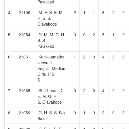
Palakkad
4
21106
M. E. S. E. M.
2
1
1
6
2
0
H. S. S.
Olavakode
5
21054
G. M. M. G. H.
0
0
2
5
1
0
S. S
Palakkad
6
21061
Kanikkamatha
1
2
0
4
3
0
convent
English Medium
Girls' H S
S
7
21065
St. Thomas C.
0
2
0
4
2
0
E. M. G. H.
S. Olavakode
8
21059
G. H. S. S. Big
0
1
0
3
0
0
Bazar
9
21068
G. V. H. S. S.
0
1
0
3
0
0