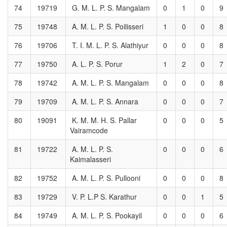
74
19719
G. M. L. P. S. Mangalam
0
1
0
9
75
19748
A. M. L. P. S. Poilisseri
1
0
0
8
76
19706
T. I. M. L. P. S. Alathiyur
0
0
0
8
77
19750
A. L. P. S. Porur
1
2
0
7
78
19742
A. M. L. P. S. Mangalam
0
0
0
8
79
19709
A. M. L. P. S. Annara
0
0
0
7
80
19091
K. M. M. H. S. Pallar
0
0
0
5
Vairamcode
81
19722
A. M. L. P. S.
0
0
0
6
Kaimalasseri
82
19752
A. M. L. P. S. Pullooni
0
0
0
8
83
19729
V. P. L.P S. Karathur
0
0
1
5
84
19749
A. M. L. P. S. Pookayil
0
0
0
6