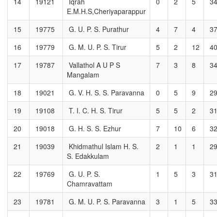
14
19121
Iqrah
0
2
5
3
E.M.H.S,Cheriyaparappur
15
19775
G. U. P. S. Purathur
4
7
4
3
16
19779
G. M. U. P. S. Tirur
5
2
12
4
17
19787
Vallathol A U P S
7
3
8
3
Mangalam
18
19021
G. V. H. S. S. Paravanna
0
5
9
2
19
19108
T. I. C. H. S. Tirur
5
5
2
3
20
19018
G. H. S. S. Ezhur
7
10
6
3
21
19039
Khidmathul Islam H. S.
2
1
1
2
S. Edakkulam
22
19769
G. U. P. S.
1
5
3
3
Chamravattam
23
19781
G. M. U. P. S. Paravanna
3
1
5
3