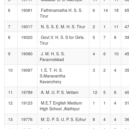
6
19081
Fathimamatha H. S. S.
6
14
18
6
Tirur
7
19017
N. S. S. E. M. H. S. Tirur
2
1
11
4
8
19020
Govt.V. H. S. S for Girls.
5
7
8
3
Tirur
9
19080
J. M. H. S. S.
4
6
10
4
Parannekkad
10
19087
I. E. T. H. S.
3
2
4
3
S.Maravantha
Kavanchery
11
19789
A. M. U. P. S. Vettam
12
5
8
4
12
19123
M.E.T English Medium
1
1
4
3
High School ,Alathiyur
13
19776
M. D. P. S. U. P. S. Ezhur
8
4
4
3