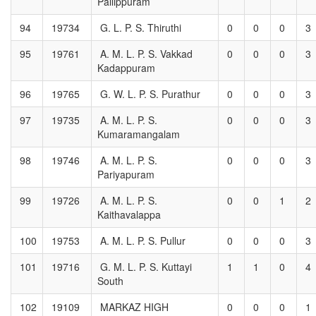
Pallippuram
94
19734
G. L. P. S. Thiruthi
0
0
0
3
95
19761
A. M. L. P. S. Vakkad
0
0
0
3
Kadappuram
96
19765
G. W. L. P. S. Purathur
0
0
0
3
97
19735
A. M. L. P. S.
0
0
0
3
Kumaramangalam
98
19746
A. M. L. P. S.
0
0
0
3
Pariyapuram
99
19726
A. M. L. P. S.
0
0
1
2
Kaithavalappa
100
19753
A. M. L. P. S. Pullur
0
0
0
3
101
19716
G. M. L. P. S. Kuttayi
1
1
0
4
South
102
19109
MARKAZ HIGH
0
0
0
1