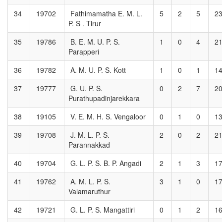
34
19702
Fathimamatha E. M. L.
5
2
5
2
P. S . Tirur
35
19786
B. E. M. U. P. S.
1
0
4
2
Parapperi
36
19782
A. M. U. P. S. Kott
1
0
1
1
37
19777
G. U. P. S.
0
2
7
2
Purathupadinjarekkara
38
19105
V. E. M. H. S. Vengaloor
0
1
0
1
39
19708
J. M. L. P. S.
2
0
2
2
Parannakkad
40
19704
G. L. P. S. B. P. Angadi
2
1
3
1
41
19762
A. M. L. P. S.
3
1
0
1
Valamaruthur
42
19721
G. L. P. S. Mangattiri
0
1
2
1