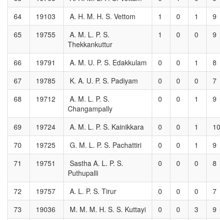
64
19103
A. H. M. H. S. Vettom
1
0
1
9
65
19755
A. M. L. P. S.
1
0
0
9
Thekkankuttur
66
19791
A. M. U. P. S. Edakkulam
0
0
1
8
67
19785
K. A. U. P. S. Padiyam
0
0
0
7
68
19712
A. M. L. P. S.
0
0
1
9
Changampally
69
19724
A. M. L. P. S. Kainikkara
0
0
1
1
70
19725
G. M. L. P. S. Pachattiri
0
0
1
9
71
19751
Sastha A. L. P. S.
0
0
0
8
Puthupalli
72
19757
A. L. P. S. Tirur
0
0
0
7
73
19036
M. M. M. H. S. S. Kuttayi
0
0
3
9