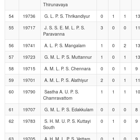
Thirunavaya
54
19736
G. L. P. S. Thrikandiyur
0
1
1
1
55
19717
J. S. S. E. M. L. P. S.
3
0
0
1
Paravanna
56
19741
A. L. P. S. Mangalam
1
0
2
1
57
19723
G. M. L. P. S. Muttannur
1
0
1
1
58
19715
A. M. L. P. S. Chennara
0
0
1
9
59
19701
A. M. L. P. S. Alathiyur
2
0
1
1
60
19790
Sastha A. U. P. S.
1
1
1
1
Chamravattom
61
19707
G. M. L. P. S. Edakkulam
0
0
0
8
62
19783
S. H. M. U. P. S. Kuttayi
0
1
0
9
South
63
19705
A. H. M. L. P. S. Vettam
0
1
0
9