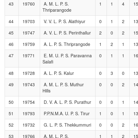
43
19760
A. M. L. P. S.
1
1
4
1
Thriparangode
44
19703
V. V. L. P. S. Alathiyur
0
1
2
1
45
19747
A. V. L. P. S. Perinthallur
2
0
2
1
46
19759
A. L. P. S. Thriprangode
1
2
1
1
47
19771
E. M. U. P. S. Paravanna
0
1
1
1
Salafi
48
19728
A. L. P. S. Kalur
0
3
0
1
49
19743
A. M. L. P. S. Muthur
0
0
2
1
Hills
50
19754
D. V. A. L. P. S. Purathur
0
0
1
1
51
19793
P.P.N.M.A. U. P. S. Tirur
1
0
1
1
52
19732
G. L. P. S. Thekkummuri
0
0
2
1
53
19766
A. M. L. P. S.
1
1
2
1