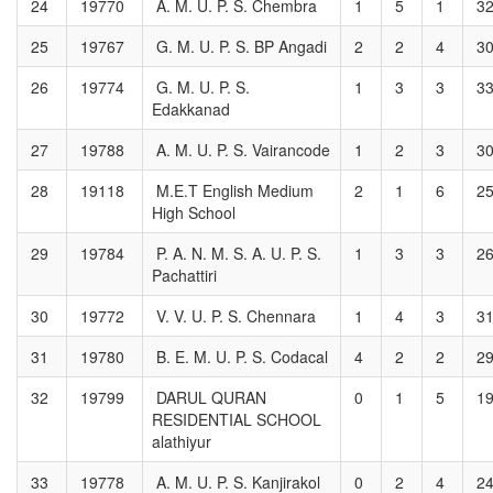
24
19770
A. M. U. P. S. Chembra
1
5
1
3
25
19767
G. M. U. P. S. BP Angadi
2
2
4
3
26
19774
G. M. U. P. S.
1
3
3
3
Edakkanad
27
19788
A. M. U. P. S. Vairancode
1
2
3
3
28
19118
M.E.T English Medium
2
1
6
2
High School
29
19784
P. A. N. M. S. A. U. P. S.
1
3
3
2
Pachattiri
30
19772
V. V. U. P. S. Chennara
1
4
3
3
31
19780
B. E. M. U. P. S. Codacal
4
2
2
2
32
19799
DARUL QURAN
0
1
5
1
RESIDENTIAL SCHOOL
alathiyur
33
19778
A. M. U. P. S. Kanjirakol
0
2
4
2