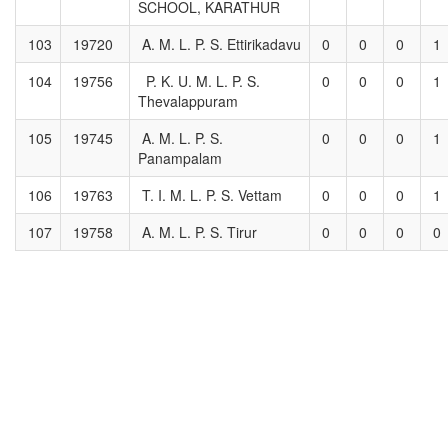
SCHOOL, KARATHUR
103
19720
A. M. L. P. S. Ettirikadavu
0
0
0
1
104
19756
P. K. U. M. L. P. S.
0
0
0
1
Thevalappuram
105
19745
A. M. L. P. S.
0
0
0
1
Panampalam
106
19763
T. I. M. L. P. S. Vettam
0
0
0
1
107
19758
A. M. L. P. S. Tirur
0
0
0
0