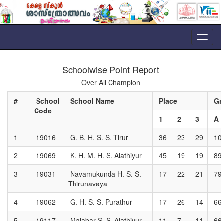
Toggl
naviga
Schoolwise Point Report
Over All Champion
#
School
School Name
Place
G
Code
1
2
3
A
1
19016
G. B. H. S. S. Tirur
36
23
29
10
2
19069
K. H. M. H. S. Alathiyur
45
19
19
8
3
19031
Navamukunda H. S. S.
17
22
21
7
Thirunavaya
4
19062
G. H. S. S. Purathur
17
26
14
6
5
19117
Malabar S. S. Alathiyur
11
7
11
6