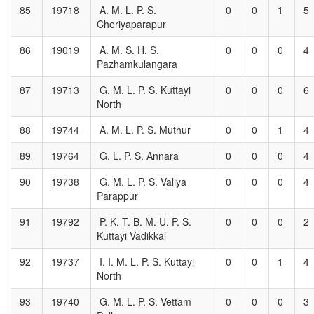
85
19718
A. M. L. P. S.
0
0
1
5
Cheriyaparapur
86
19019
A. M. S. H. S.
0
0
0
4
Pazhamkulangara
87
19713
G. M. L. P. S. Kuttayi
0
0
0
6
North
88
19744
A. M. L. P. S. Muthur
0
0
1
4
89
19764
G. L. P. S. Annara
0
0
0
4
90
19738
G. M. L. P. S. Valiya
0
0
0
4
Parappur
91
19792
P. K. T. B. M. U. P. S.
0
0
0
2
Kuttayi Vadikkal
92
19737
I. I. M. L. P. S. Kuttayi
0
0
1
4
North
93
19740
G. M. L. P. S. Vettam
0
0
0
3